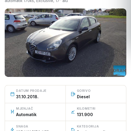
automatik 170ks, Exclusive, 17″ alu
PRODANO VOZILO
DATUM PRODAJE
GORIVO
31.10.2018.
Diesel
MJENJAČ
KILOMETRI
Automatik
131.900
SNAGA
KATEGORIJA