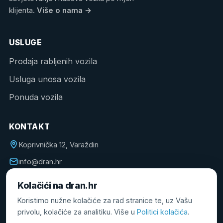
klijenta.
Više o nama
→
USLUGE
Prodaja rabljenih vozila
Usluga unosa vozila
Ponuda vozila
KONTAKT
Koprivnička 12, Varaždin
info@dran.hr
098 172 1310
Kolačići na dran.hr
Koristimo nužne kolačiće za rad stranice te, uz Vašu
privolu, kolačiće za analitiku. Više u
Politici kolačića
.