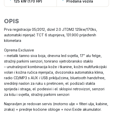
125 kW (170 HP)
Prodana vozila
OPIS
Prva registracija 05/2012, dizel 2.0 JTDM2 125kw/170ks,
automatski mjenjač TCT 6 stupnjeva, 131.900 prijeđenih
kilometara
Oprema Exclusive
– metalik tamno siva boja, dnevna led svjetla, 17″ alu felge,
stražnji parkirni senzori, tonirano vjetrobransko staklo
– unutrašnjost kombinacija kože i tkanine, kožni multifunkcijski
volan i kožna ručica mjenjača, dvozonska automatska klima,
radio CD/MP3 s AUX i USB priključcima, bluetooth handsfree,
središnji naslon za ruku s pretincem, el. podizači stakla
sprijeda i straga, el. podesivi i el. sklopivi retrovizori, senzori
za kišu i svjetla, stražnji parkirni senzori
Napravljen je redovan servis (motorno ulje + filteri ulja, kabine,
zraka) + prednje kočione obloge + novi Exide akumulator.