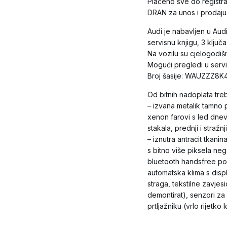
Plaćeno sve do registra
DRAN za unos i prodaju 
Audi je nabavljen u Au
servisnu knjigu, 3 ključ
Na vozilu su cjelogodi
Mogući pregledi u servi
Broj šasije: WAUZZZ8
Od bitnih nadoplata treb
– izvana metalik tamno p
xenon farovi s led dnevn
stakala, prednji i stražn
– iznutra antracit tkan
s bitno više piksela ne
bluetooth handsfree po
automatska klima s displ
straga, tekstilne zavjes
demontirat), senzori za 
prtljažniku (vrlo rijetko 