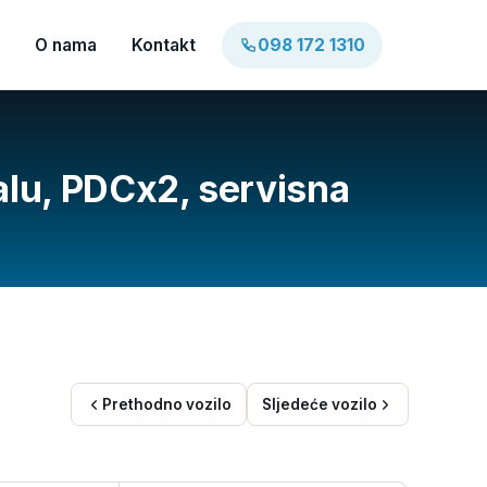
O nama
Kontakt
098 172 1310
 alu, PDCx2, servisna
Prethodno vozilo
Sljedeće vozilo