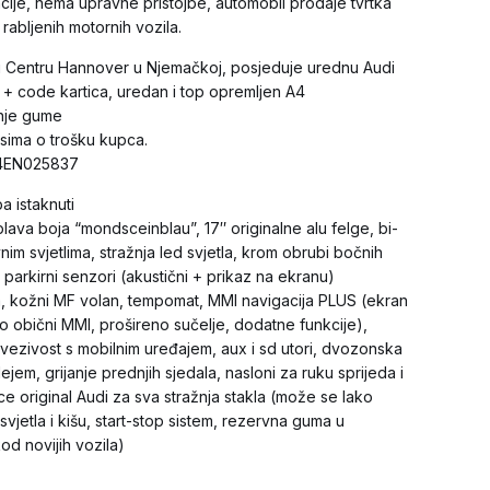
cije, nema upravne pristojbe, automobil prodaje tvrtka
rabljenih motornih vozila.
di Centru Hannover u Njemačkoj, posjeduje urednu Audi
a + code kartica, uredan i top opremljen A4
šnje gume
sima o trošku kupca.
K4EN025837
a istaknuti
lava boja “mondsceinblau”, 17″ originalne alu felge, bi-
im svjetlima, stražnja led svjetla, krom obrubi bočnih
ji parkirni senzori (akustični + prikaz na ekranu)
ina, kožni MF volan, tempomat, MMI navigacija PLUS (ekran
go obični MMI, prošireno sučelje, dodatne funkcije),
vezivost s mobilnim uređajem, aux i sd utori, dvozonska
ejem, grijanje prednjih sjedala, nasloni za ruku sprijeda i
ice original Audi za sva stražnja stakla (može se lako
svjetla i kišu, start-stop sistem, rezervna guma u
kod novijih vozila)