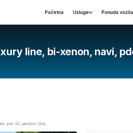
Početna
Usluge
Ponuda vozila
ury line, bi-xenon, navi, pd
vi, pdc x2, jamstvo 12mj.