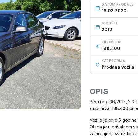
DATUM PRODAJE
16.03.2020.
GODIŠTE
2012
KILOMETRI
188.400
KATEGORIJA
Prodana vozila
OPIS
Prva reg. 06/2012, 2.0 
stupnjeva, 188.400 prij
Vozilo je prije 5 godi
Otada je u privatnom vl
zamijenjena sva 3 lanca 