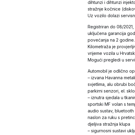
dihtunzi i dihtunzi inj
stražnje kočnice (disko
Uz vozilo dolazi servisni 
Registriran do 08/2021, 
uključena garancija go
povećanja na 2 godine.
Kilometraža je provjerl
vrijeme vozila u Hrvatsk
Mogući pregledi u serv
Automobil je odlično o
– izvana Havanna metal
svjetlima, alu obrubi bočn
parkirni senzori, el. sk
– iznutra sjedala u tkani
sportski MF volan s tem
audio sustav, bluetooth
naslon za ruku s pretin
djeljiva stražnja klupa
– sigurnosni sustavi uklj