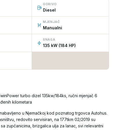
GORIVO
Diesel
MJENJAČ
Manualni
SNAGA
135 kW (184 HP)
TwinPower turbo dizel 135kw/184ks, ručni mjenjač 6
eđenih kilometara
na nabavljeno u Njemačkoj kod poznatog trgovca Autohus.
asništvu, redovito servisiran, na 177tkm 02/2019 su
sa zupčanicima, brizgalica ulja za lanac, svi relevantni