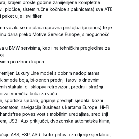
ektora, krajem prošle godine zamijenjene kompletne
vi, pločice, sistem ručne kočnice s paknicama) sve ATE.
paket ulje i svi filteri
na vozilo se ne plaća upravna pristojba (prijenos) te je
dinu dana preko Motive Service Europe, s mogučnošć
jiva u BMW servisima, kao i na tehničkim pregledima za
oj.
isima po izboru kupca.
premljen Luxury Line model s dobrim nadoplatama:
ik smeđa boja, bi-xenon prednji farovi s dnevnim
ih stakala, el. sklopivi retrovizori, prednji i stražnji
lopiva tvornička kuka za vuču
ni, sportska sjedala, grijanje prednjih sjedala, kožni
pomatom, navigacija Business s kartama Europe, Hi-Fi
 handsfree povezivost s mobilnim uređajima, središnji
cem, USB i Aux priključci, dvozonska automatska klima,
učuju ABS, ESP, ASR, Isofix prihvati za dječje sjedalice,