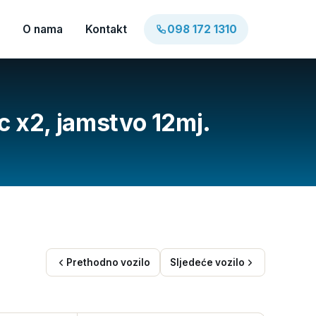
O nama
Kontakt
098 172 1310
c x2, jamstvo 12mj.
Prethodno vozilo
Sljedeće vozilo