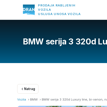
PRODAJA RABLJENIH
VOZILA
USLUGA UNOSA VOZILA
BMW serija 3 320d Lux
Natrag
Vozila
› BMW ›
BMW serija 3 320d Luxury line, bi-xenon, na