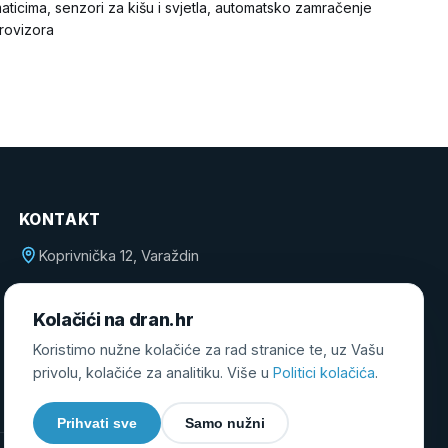
aticima, senzori za kišu i svjetla, automatsko zamračenje
trovizora
KONTAKT
Koprivnička 12, Varaždin
info@dran.hr
Kolačići na dran.hr
098 172 1310
Koristimo nužne kolačiće za rad stranice te, uz Vašu
privolu, kolačiće za analitiku. Više u
Politici kolačića
.
Prihvati sve
Samo nužni