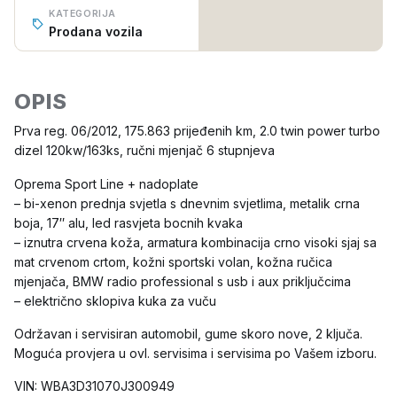
KATEGORIJA
Prodana vozila
OPIS
Prva reg. 06/2012, 175.863 prijeđenih km, 2.0 twin power turbo
dizel 120kw/163ks, ručni mjenjač 6 stupnjeva
Oprema Sport Line + nadoplate
– bi-xenon prednja svjetla s dnevnim svjetlima, metalik crna
boja, 17″ alu, led rasvjeta bocnih kvaka
– iznutra crvena koža, armatura kombinacija crno visoki sjaj sa
mat crvenom crtom, kožni sportski volan, kožna ručica
mjenjača, BMW radio professional s usb i aux priključcima
– električno sklopiva kuka za vuču
Održavan i servisiran automobil, gume skoro nove, 2 ključa.
Moguća provjera u ovl. servisima i servisima po Vašem izboru.
VIN: WBA3D31070J300949