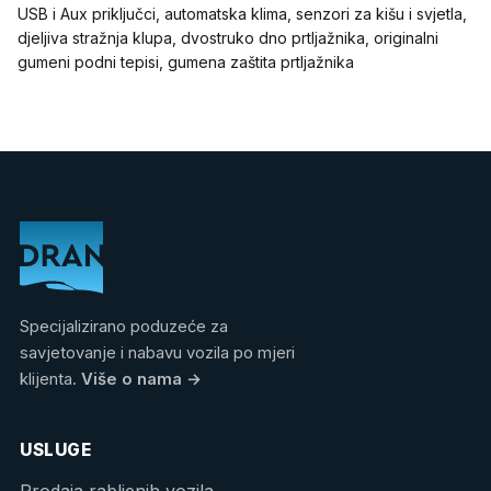
USB i Aux priključci, automatska klima, senzori za kišu i svjetla,
djeljiva stražnja klupa, dvostruko dno prtljažnika, originalni
gumeni podni tepisi, gumena zaštita prtljažnika
Specijalizirano poduzeće za
savjetovanje i nabavu vozila po mjeri
klijenta.
Više o nama
→
USLUGE
Prodaja rabljenih vozila