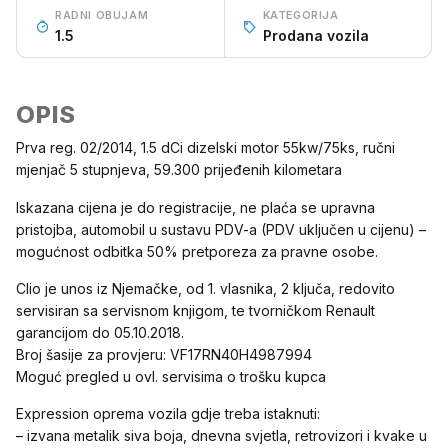
RADNI OBUJAM
KATEGORIJA
1.5
Prodana vozila
OPIS
Prva reg. 02/2014, 1.5 dCi dizelski motor 55kw/75ks, ručni
mjenjač 5 stupnjeva, 59.300 prijeđenih kilometara
Iskazana cijena je do registracije, ne plaća se upravna
pristojba, automobil u sustavu PDV-a (PDV uključen u cijenu) –
mogućnost odbitka 50% pretporeza za pravne osobe.
Clio je unos iz Njemačke, od 1. vlasnika, 2 ključa, redovito
servisiran sa servisnom knjigom, te tvorničkom Renault
garancijom do 05.10.2018.
Broj šasije za provjeru: VF17RN40H4987994
Moguć pregled u ovl. servisima o trošku kupca
Expression oprema vozila gdje treba istaknuti:
– izvana metalik siva boja, dnevna svjetla, retrovizori i kvake u