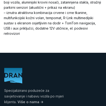
boji vozila, aluminijski krovni nosači, zatamnjena stakla, stražnji
parkirni senzori (akustični + prikaz na ekranu)
– iznutra atraktivna kombinacija crvene i crne tkanine,
multifunkcijski kožni volan, tempomat, R-Link multimedijski
sustav s ekranom osjetljivim na dodir + TomTom navigacija,
USB i aux priključci, dodatne 12V utičnice, el. podesivi
retrovizori
Specijalizirano poduzeće za
savjetovanje i nabavu vozila po mjeri
klijenta.
Više o nama
→