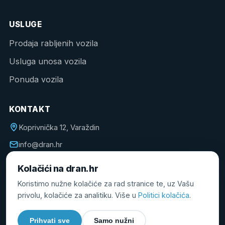
USLUGE
Prodaja rabljenih vozila
Usluga unosa vozila
Ponuda vozila
KONTAKT
Koprivnička 12, Varaždin
info@dran.hr
098 172 1310
Kolačići na dran.hr
Koristimo nužne kolačiće za rad stranice te, uz Vašu
privolu, kolačiće za analitiku. Više u
Politici kolačića
.
© 2026 DRAN. All Rights Reserved.
Prihvati sve
Samo nužni
Designed by
Medialab
.