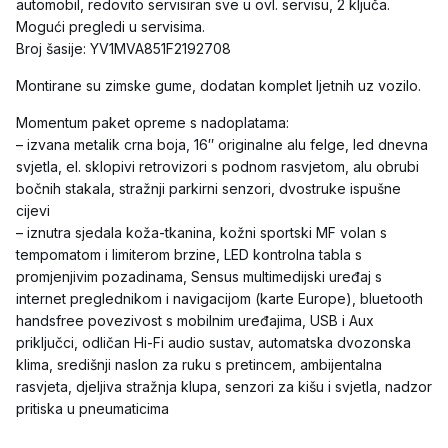
automobil, redovito servisiran sve u ovl. servisu, 2 ključa.
Mogući pregledi u servisima.
Broj šasije: YV1MVA851F2192708
Montirane su zimske gume, dodatan komplet ljetnih uz vozilo.
Momentum paket opreme s nadoplatama:
– izvana metalik crna boja, 16″ originalne alu felge, led dnevna
svjetla, el. sklopivi retrovizori s podnom rasvjetom, alu obrubi
bočnih stakala, stražnji parkirni senzori, dvostruke ispušne
cijevi
– iznutra sjedala koža-tkanina, kožni sportski MF volan s
tempomatom i limiterom brzine, LED kontrolna tabla s
promjenjivim pozadinama, Sensus multimedijski uređaj s
internet preglednikom i navigacijom (karte Europe), bluetooth
handsfree povezivost s mobilnim uređajima, USB i Aux
priključci, odličan Hi-Fi audio sustav, automatska dvozonska
klima, središnji naslon za ruku s pretincem, ambijentalna
rasvjeta, djeljiva stražnja klupa, senzori za kišu i svjetla, nadzor
pritiska u pneumaticima