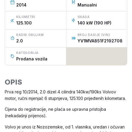
2014
Manualni
KILOMETRI
SNAGA
125.100
140 kW (190 HP)
RADNI OBUJAM
BROJ ŠASIJE (VIN)
2.0
YV1MVA851F2192708
KATEGORIJA
Prodana vozila
OPIS
Prva reg 10/2014, 2.0 dizel 4 cilindra 140kw/190ks Volvov
motor, ručni mjenjač 6 stupnjeva, 125.100 prijeđenih kilometara.
Cijena do registracije, ne plaća se upravna pristojba
(nekadašnji prijenos).
Volvo je unos iz Nozozemske, od 1. vlasnika, uredan i očuvan