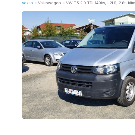
Vozila
› Volkswagen ›
VW T5 2.0 TDI 140ks, L2H1, 2.8t, kl
PRODANO VOZILO