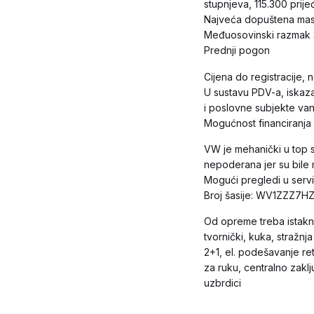
stupnjeva, 115.300 prije
Najveća dopuštena mas
Međuosovinski razmak
Prednji pogon
Cijena do registracije, 
U sustavu PDV-a, iskaz
i poslovne subjekte va
Mogućnost financiranja 
VW je mehanički u top st
nepoderana jer su bile 
Mogući pregledi u serv
Broj šasije: WV1ZZZ7
Od opreme treba istaknu
tvornički, kuka, stražnj
2+1, el. podešavanje ret
za ruku, centralno zakl
uzbrdici