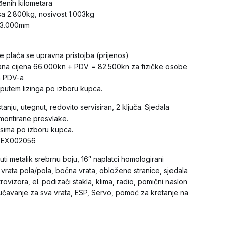
đenih kilometara
a 2.800kg, nosivost 1.003kg
 3.000mm
ne plaća se upravna pristojba (prijenos)
ana cijena 66.000kn + PDV = 82.500kn za fizičke osobe
n PDV-a
putem lizinga po izboru kupca.
anju, utegnut, redovito servisiran, 2 ključa. Sjedala
montirane presvlake.
isima po izboru kupca.
HZEX002056
ti metalik srebrnu boju, 16″ naplatci homologirani
a vrata pola/pola, bočna vrata, obložene stranice, sjedala
rovizora, el. podizači stakla, klima, radio, pomični naslon
jučavanje za sva vrata, ESP, Servo, pomoć za kretanje na