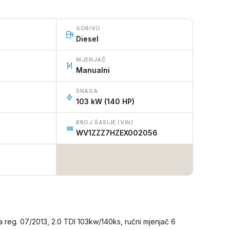
GORIVO
Diesel
MJENJAČ
Manualni
SNAGA
103 kW (140 HP)
BROJ ŠASIJE (VIN)
WV1ZZZ7HZEX002056
a reg. 07/2013, 2.0 TDI 103kw/140ks, ručni mjenjač 6